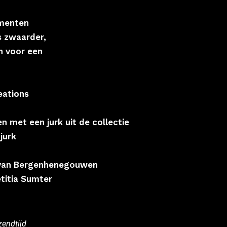
amenten
ts zwaarder,
n voor een
eations
 met een jurk uit de collectie
 jurk
j van Bergenhenegouwen
etitia Sumter
zendtijd