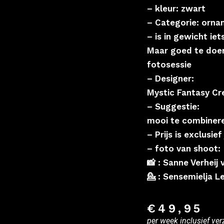
– kleur: zwart
– Categorie: orn
– is in gewicht ie
Maar goed te doe
fotosessie
– Designer:
Mystic Fantasy Cr
– Suggestie:
mooi te combineren
– Prijs is exclusief
– foto van shoot:
📸 : Sanne Verhei
💁 : Sensemielja L
€
49,95
per week inclusief ver