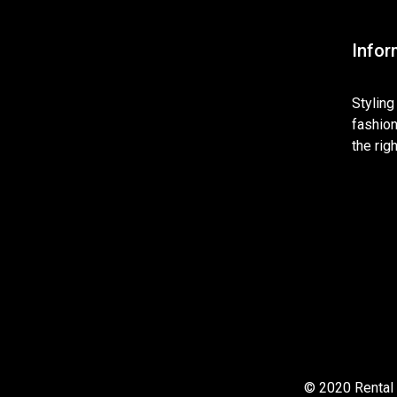
Infor
Styling
fashio
the rig
© 2020 Rental S