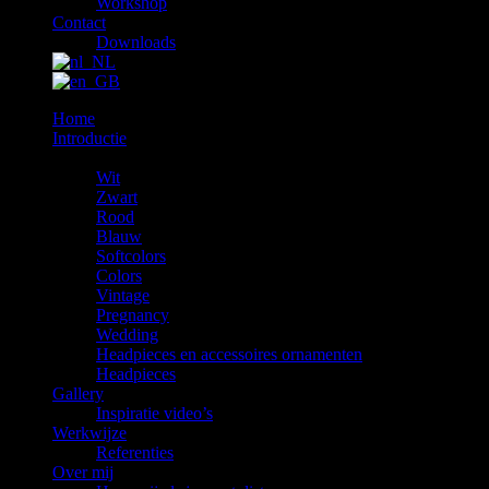
Workshop
Contact
Downloads
Home
Introductie
De Rentals
Wit
Zwart
Rood
Blauw
Softcolors
Colors
Vintage
Pregnancy
Wedding
Headpieces en accessoires ornamenten
Headpieces
Gallery
Inspiratie video’s
Werkwijze
Referenties
Over mij