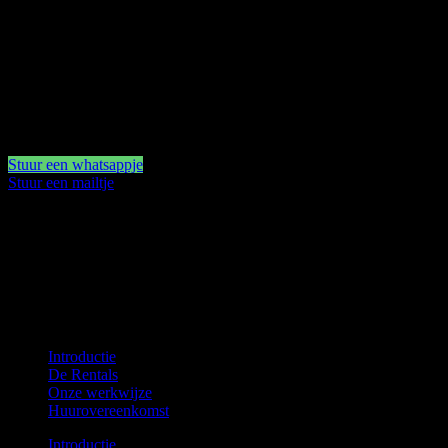
– zwart
– bustier is in maat verstelbaar en heel soepel rekbaar stof maat moge
– met en zonder stockings te gebruiken. sluitingen zijn eraf te halen.
– ook mooi te combineren met 1 van de prachtige hoofdtooien ( met to
€
49,95
per week inclusief verzendtijd
Stuur een whatsappje
Stuur een mailtje
Informatie
Op een innovatieve manier stylen en de modewereld op zijn kop zetten?
Navigatie
Introductie
De Rentals
Onze werkwijze
Huurovereenkomst
Introductie