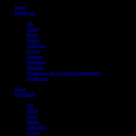
Home
Introductie
De Rentals
Wit
Zwart
Rood
Blauw
Softcolors
Colors
Vintage
Pregnancy
Wedding
Headpieces en accessoires ornamenten
Headpieces
Home
Introductie
De Rentals
Wit
Zwart
Rood
Blauw
Softcolors
Colors