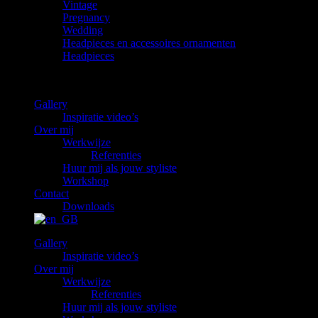
Vintage
Pregnancy
Wedding
Headpieces en accessoires ornamenten
Headpieces
Gallery
Inspiratie video’s
Over mij
Werkwijze
Referenties
Huur mij als jouw styliste
Workshop
Contact
Downloads
Gallery
Inspiratie video’s
Over mij
Werkwijze
Referenties
Huur mij als jouw styliste