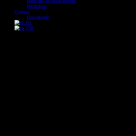
Huur mij als jouw styliste
Workshop
Contact
Downloads
Kooirok set baroque size C41 s t/m M
Kooirok set baroque size C41 s t/m M
Set vierdelig
De meer uitgewerkte set
– kooirok, broekje, bustier, en kraag
– Sfeer moulin rouge/boudoir