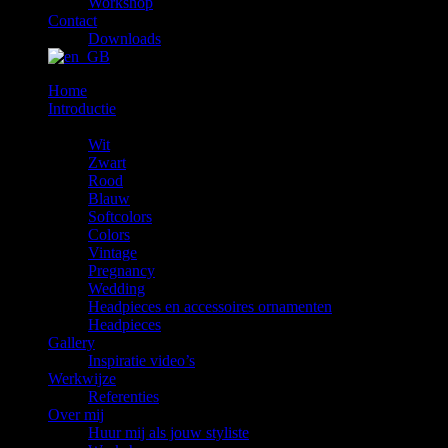
Workshop
Contact
Downloads
Home
Introductie
De Rentals
Wit
Zwart
Rood
Blauw
Softcolors
Colors
Vintage
Pregnancy
Wedding
Headpieces en accessoires ornamenten
Headpieces
Gallery
Inspiratie video’s
Werkwijze
Referenties
Over mij
Huur mij als jouw styliste